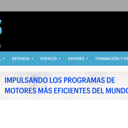
L
DEFENSA
ESPACIO
DRONES
FORMACIÓN Y E