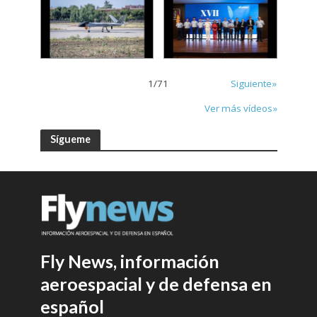
1
/
71
Siguiente»
Ver más vídeos»
Sígueme
Fly News, información
aeroespacial y de defensa en
español