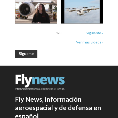
1
/
8
Siguiente»
Ver más vídeos»
Sígueme
Fly News, información
aeroespacial y de defensa en
español