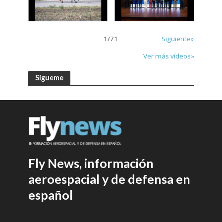
1
/
71
Siguiente»
Ver más vídeos»
Sígueme
Fly News, información
aeroespacial y de defensa en
español