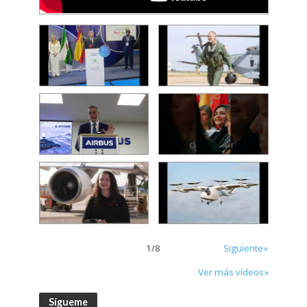
1
/
8
Siguiente»
Ver más vídeos»
Sígueme