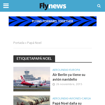
Portada
»
Papá Noel
ETIQUETAPAPÁ NOEL
AEROLINEAS
•
EUROPA
Air Berlin ya tiene su
avión navideño
26 noviembre, 2015
AEROLINEAS
•
AVIONES
•
CARGA
Papá Noel daña su