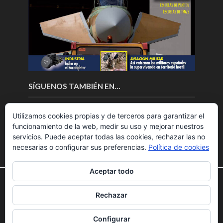
SÍGUENOS TAMBIÉN EN…
Utilizamos cookies propias y de terceros para garantizar el
funcionamiento de la web, medir su uso y mejorar nuestros
servicios. Puede aceptar todas las cookies, rechazar las no
necesarias o configurar sus preferencias.
Política de cookies
Aceptar todo
Utilizamos cookies para ofrecerte la mejor experiencia en
nuestra web.
Rechazar
Puedes aprender más sobre qué cookies utilizamos o
Copyright © 2018.Fly News.
Noticias aerospacial
/
Noticias
desactivarlas en los
ajustes
.
UAS aviación comercial
Configurar