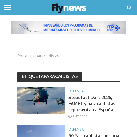
Portada
»
paracaidistas
ETIQUETAPARACAIDISTAS
DEFENSA
Steadfast Dart 2026,
FAMET y paracaidistas
representan a España
6 meses
DEFENSA
50 Paracaidistas por una