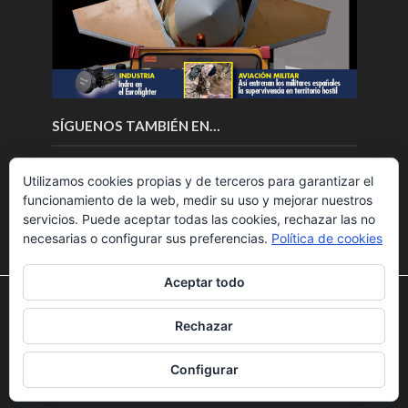
SÍGUENOS TAMBIÉN EN…
Utilizamos cookies propias y de terceros para garantizar el
funcionamiento de la web, medir su uso y mejorar nuestros
servicios. Puede aceptar todas las cookies, rechazar las no
necesarias o configurar sus preferencias.
Política de cookies
Aceptar todo
Utilizamos cookies para ofrecerte la mejor experiencia en
nuestra web.
Rechazar
Puedes aprender más sobre qué cookies utilizamos o
Copyright © 2018.Fly News.
Noticias aerospacial
/
Noticias
desactivarlas en los
ajustes
.
UAS aviación comercial
Configurar
Aceptar
Rechazar
Ajustes