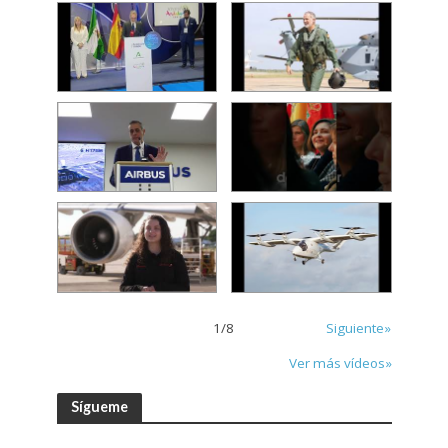
1
/
8
Siguiente»
Ver más vídeos»
Sígueme