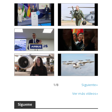
1
/
8
Siguiente»
Ver más vídeos»
Sígueme