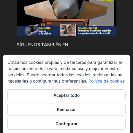
SÍGUENOS TAMBIÉN EN…
Utilizamos cookies propias y de terceros para garantizar el
funcionamiento de la web, medir su uso y mejorar nuestros
servicios. Puede aceptar todas las cookies, rechazar las no
necesarias o configurar sus preferencias.
Política de cookies
Aceptar todo
Utilizamos cookies para ofrecerte la mejor experiencia en
nuestra web.
Rechazar
Puedes aprender más sobre qué cookies utilizamos o
Copyright © 2018.Fly News.
Noticias aerospacial
/
Noticias
desactivarlas en los
ajustes
.
UAS aviación comercial
Configurar
Aceptar
Rechazar
Ajustes