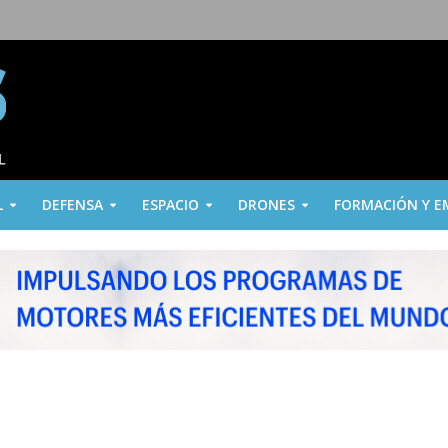
L
DEFENSA
ESPACIO
DRONES
FORMACIÓN Y E