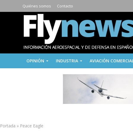
Quiénes somos
Contacto
OPINIÓN
INDUSTRIA
AVIACIÓN COMERCIA
Portada
»
Peace Eagle