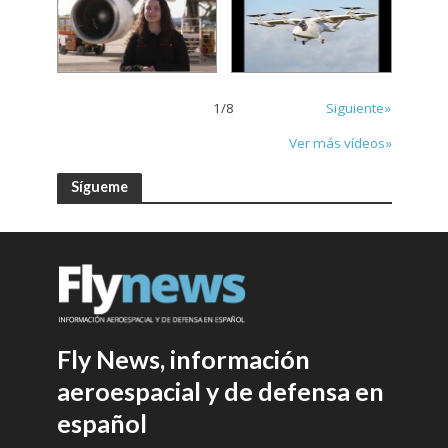
1
/
8
Siguiente»
Ver más vídeos»
Sígueme
Fly News, información
aeroespacial y de defensa en
español