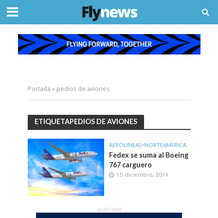
Portada
»
pedios de aviones
ETIQUETAPEDIOS DE AVIONES
AEROLINEAS
•
NORTEAMERICA
Fedex se suma al Boeing
767 carguero
15 diciembre, 2011