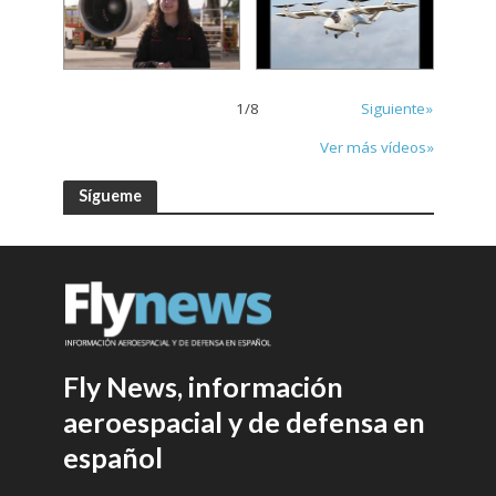
1
/
8
Siguiente»
Ver más vídeos»
Sígueme
Fly News, información
aeroespacial y de defensa en
español