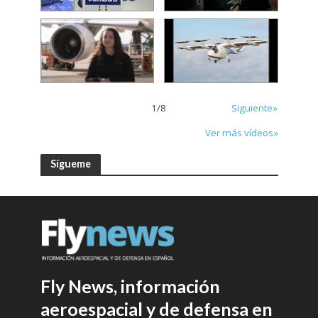
1
/
8
Siguiente»
Ver más vídeos»
Sígueme
Fly News, información
aeroespacial y de defensa en