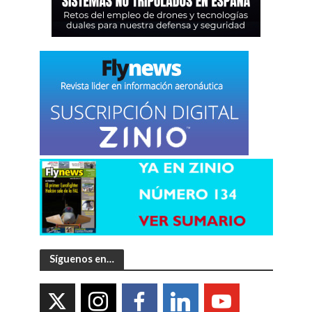
Síguenos en…