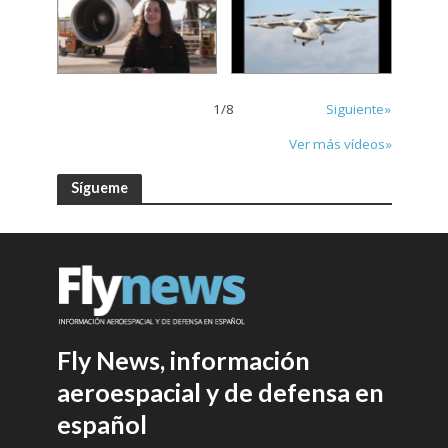
1
/
8
Siguiente»
Ver más vídeos»
Sígueme
Fly News, información
aeroespacial y de defensa en
español