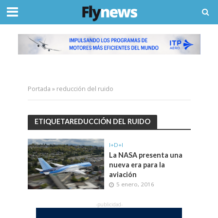
Portada
»
reducción del ruido
ETIQUETAREDUCCIÓN DEL RUIDO
I+D+I
La NASA presenta una
nueva era para la
aviación
5 enero, 2016