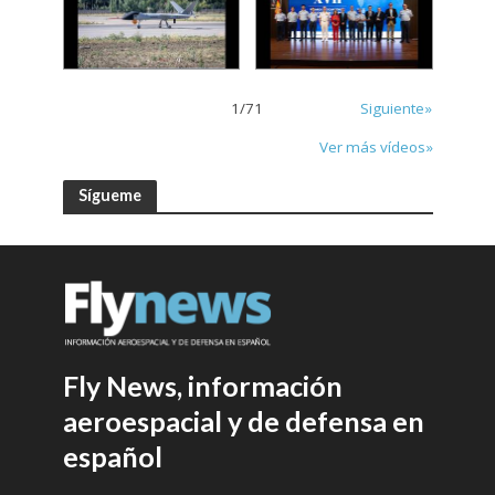
1
/
71
Siguiente»
Ver más vídeos»
Sígueme
Fly News, información
aeroespacial y de defensa en
español