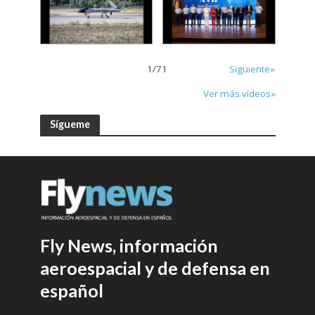
1
/
71
Siguiente»
Ver más vídeos»
Sígueme
Fly News, información
aeroespacial y de defensa en
español