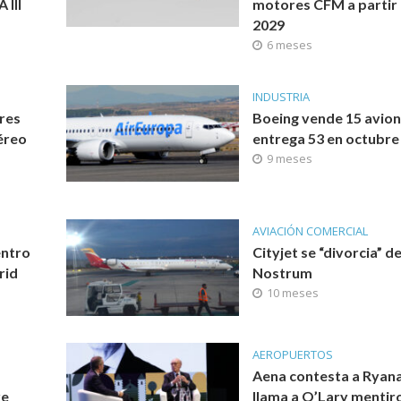
 III
motores CFM a partir
2029
6 meses
INDUSTRIA
res
Boeing vende 15 avion
éreo
entrega 53 en octubre
9 meses
AVIACIÓN COMERCIAL
entro
Cityjet se “divorcia” de
rid
Nostrum
10 meses
AEROPUERTOS
Aena contesta a Ryana
re
llama a O’Lary mentir