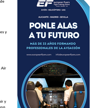
 de
es y
 Air
ir y
oso