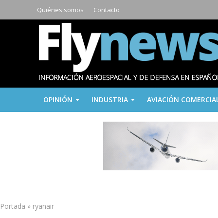
Quiénes somos
Contacto
OPINIÓN
INDUSTRIA
AVIACIÓN COMERCIA
Portada
»
ryanair