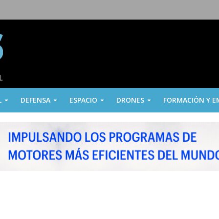
L
DEFENSA
ESPACIO
DRONES
FORMACIÓN Y E