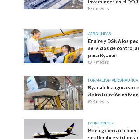
inversiones en el DORA
6 meses
AEROLINEAS
Enaire y DSNA los peo
servicios de control a
para Ryanair
7 meses
FORMACIÓN AERONÁUTICA
Ryanair inaugura su c
de instrucción en Mad
9 meses
FABRICANTES
Boeing cierra un buen
septiembre y trimest