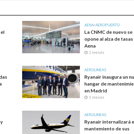
AENA
•
AEROPUERTO
 el
La CNMC de nuevo se
opone al alza de tasas
Aena
2 meses
AEROLINEAS
udas
Ryanair inaugura un n
a
hangar de mantenimi
en Madrid
5 meses
AEROLINEAS
 y
Ryanair internalizará e
mantemiento de sus