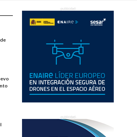
 de
uevo
ento
l