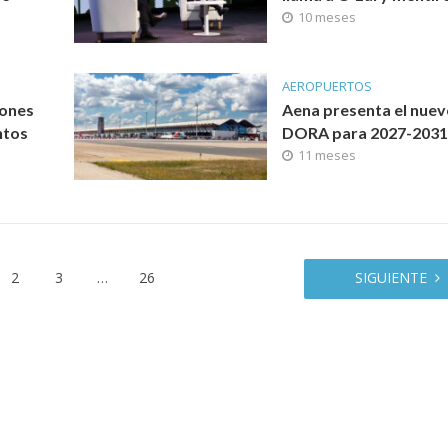
10 meses
AEROPUERTOS
lones
Aena presenta el nue
ntos
DORA para 2027-203
11 meses
2
3
…
26
SIGUIENTE