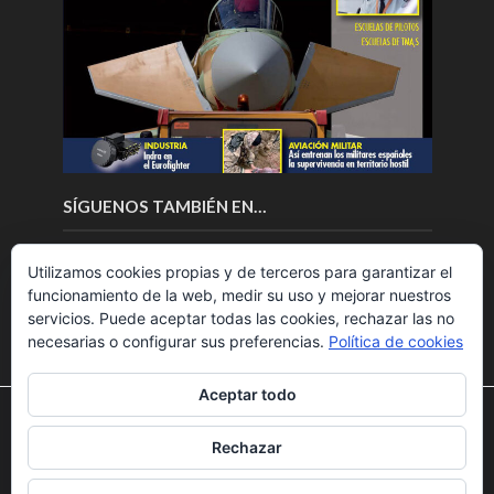
SÍGUENOS TAMBIÉN EN…
Utilizamos cookies propias y de terceros para garantizar el
funcionamiento de la web, medir su uso y mejorar nuestros
servicios. Puede aceptar todas las cookies, rechazar las no
necesarias o configurar sus preferencias.
Política de cookies
Aceptar todo
Utilizamos cookies para ofrecerte la mejor experiencia en
nuestra web.
Rechazar
Puedes aprender más sobre qué cookies utilizamos o
Copyright © 2018.Fly News.
Noticias aerospacial
/
Noticias
desactivarlas en los
ajustes
.
UAS aviación comercial