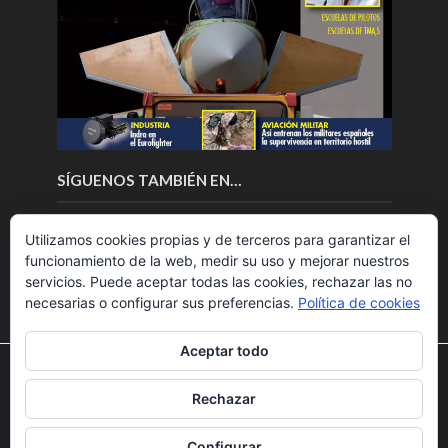
SÍGUENOS TAMBIÉN EN…
Utilizamos cookies propias y de terceros para garantizar el
funcionamiento de la web, medir su uso y mejorar nuestros
servicios. Puede aceptar todas las cookies, rechazar las no
necesarias o configurar sus preferencias.
Política de cookies
Aceptar todo
Utilizamos cookies para ofrecerte la mejor experiencia en
nuestra web.
Rechazar
Puedes aprender más sobre qué cookies utilizamos o
Copyright © 2018.Fly News.
Noticias aerospacial
/
Noticias
desactivarlas en los
ajustes
.
UAS aviación comercial
Configurar