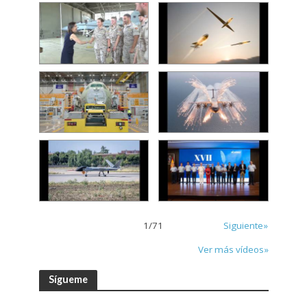
1
/
71
Siguiente»
Ver más vídeos»
Sígueme