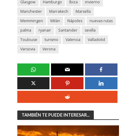
Glasgow
Hamburgo
Ibiza
invierno
Manchester
Marrakech
Marsella
Memmingen
Milán
Nápoles
nuevas rutas
palma
ryanair
Santander
sevilla
Toulouse
turismo
Valencia
Valladolid
Varsovia
Verona
TAMBIÉN TE PUEDE INTERESAR...