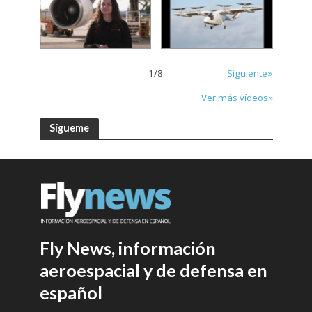
1
/
8
Siguiente»
Ver más vídeos»
Sígueme
Fly News, información
aeroespacial y de defensa en
español