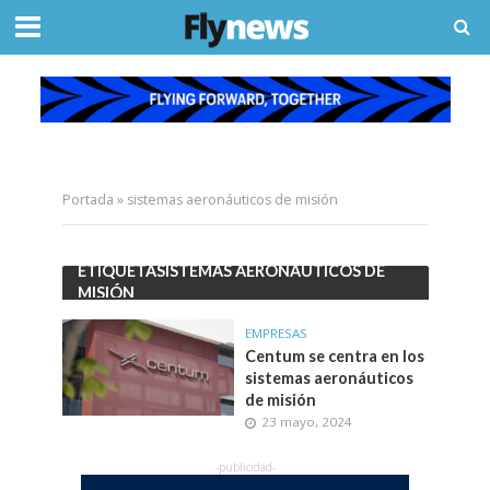
Portada
»
sistemas aeronáuticos de misión
ETIQUETASISTEMAS AERONÁUTICOS DE
MISIÓN
EMPRESAS
Centum se centra en los
sistemas aeronáuticos
de misión
23 mayo, 2024