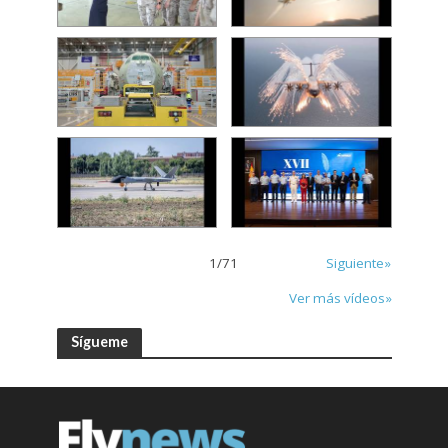
1
/
71
Siguiente»
Ver más vídeos»
Sígueme