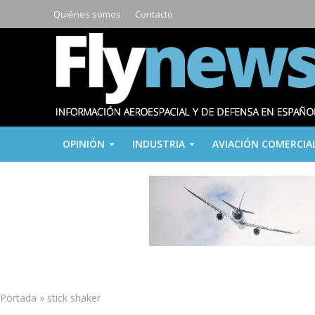
Quiénes somos
Contacto
OPINIÓN
INDUSTRIA
AVIACIÓN COMERCIA
Portada
»
stick shaker