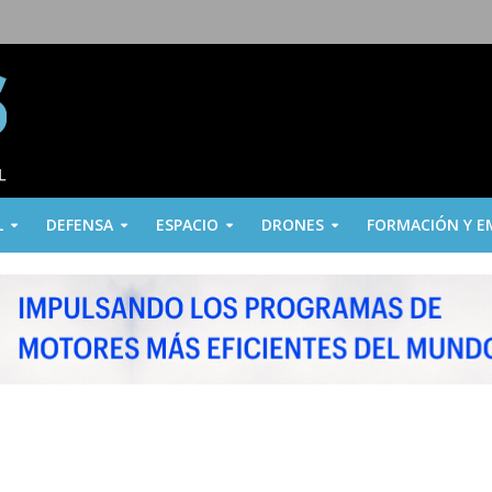
L
DEFENSA
ESPACIO
DRONES
FORMACIÓN Y E