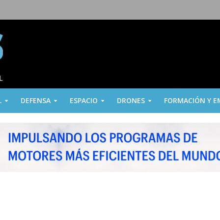
L
DEFENSA
ESPACIO
DRONES
FORMACIÓN Y E