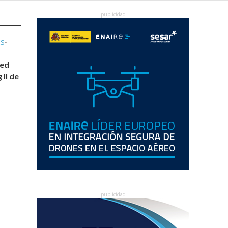
ES
•
eed
 II de