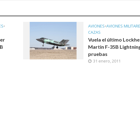
ES
•
AVIONES
•
AVIONES MILITAR
CAZAS
mer
Vuela el último Lockh
5B
Martin F-35B Lightning
pruebas
31 enero, 2011