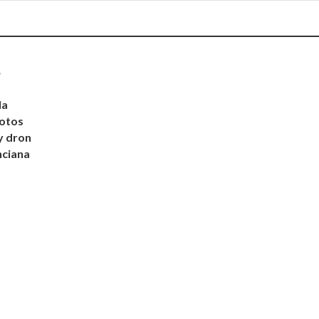
•
la
lotos
y dron
nciana