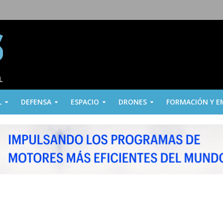
L
DEFENSA
ESPACIO
DRONES
FORMACIÓN Y E