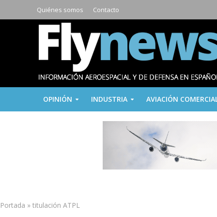
Quiénes somos
Contacto
OPINIÓN
INDUSTRIA
AVIACIÓN COMERCIA
Portada
»
titulación ATPL