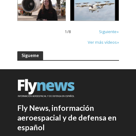
1
/
8
Siguiente»
Ver más vídeos»
Sígueme
Fly News, información
aeroespacial y de defensa en
español