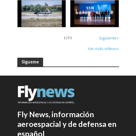
1
/
71
Siguiente»
Ver más vídeos»
Sígueme
Fly News, información
aeroespacial y de defensa en
español