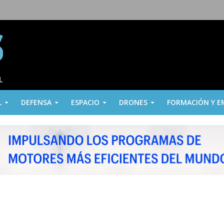
L
DEFENSA
ESPACIO
DRONES
FORMACIÓN Y E