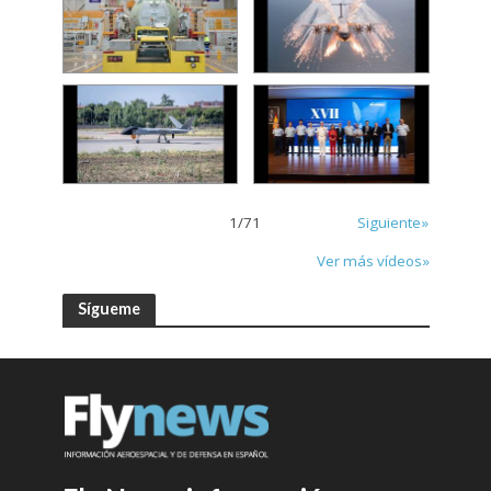
1
/
71
Siguiente»
Ver más vídeos»
Sígueme