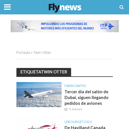
Portada
»
Twin Otter
ETIQUETATWIN OTTER
FABRICANTES
Tercer día del salón de
Dubai, siguen llegando
pedidos de aviones
9 meses
LEBOURGET2023
De Havilland Canada