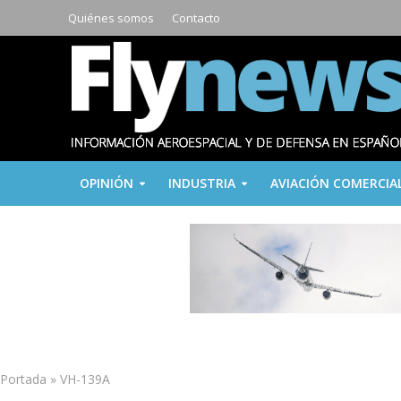
Quiénes somos
Contacto
OPINIÓN
INDUSTRIA
AVIACIÓN COMERCIA
Portada
»
VH-139A