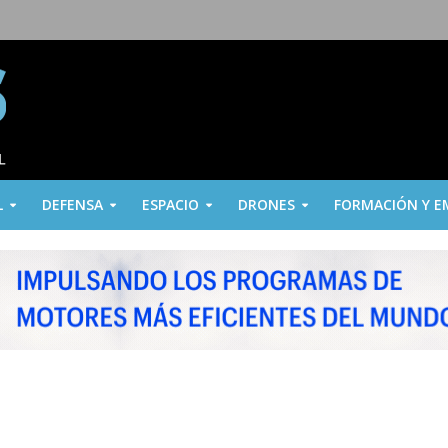
L
DEFENSA
ESPACIO
DRONES
FORMACIÓN Y E