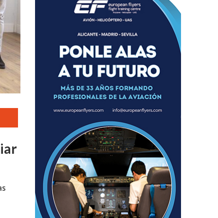
iar
as