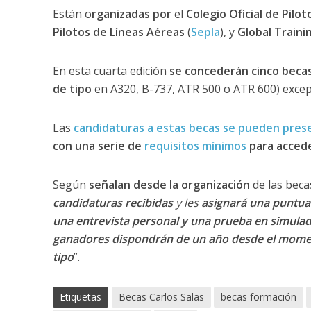
Están o
rganizadas por
el
Colegio Oficial de Pilot
Pilotos de Líneas Aéreas
(
Sepla
), y
Global Traini
En esta cuarta edición
se concederán cinco becas 
de tipo
en A320, B-737, ATR 500 o ATR 600) exce
Las
candidaturas a estas becas se pueden pres
con una serie de
requisitos mínimos
para accede
Según
señalan desde la organización
de las becas
candidaturas recibidas
y les
asignará una puntuac
una entrevista personal y una prueba en simula
ganadores dispondrán de un año desde el momento
tipo
”.
Etiquetas
Becas Carlos Salas
becas formación