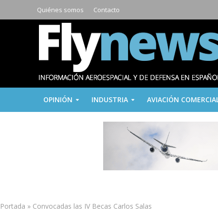
Quiénes somos
Contacto
OPINIÓN
INDUSTRIA
AVIACIÓN COMERCIA
Portada
»
Convocadas las IV Becas Carlos Salas