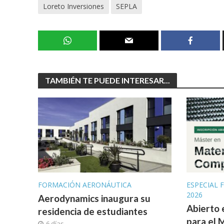
Loreto Inversiones
SEPLA
TAMBIÉN TE PUEDE INTERESAR...
FORMACIÓN AERONÁUTICA
ESPECIAL
2026
Aerodynamics inaugura su
Abierto e
residencia de estudiantes
para el 
6 días