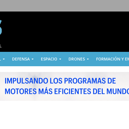
L
DEFENSA
ESPACIO
DRONES
FORMACIÓN Y E