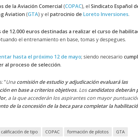
os de la Aviación Comercial
(
COPAC
), el
Sindicato Español d
ng Aviation
(
GTA
) y el
patrocinio de
Loreto Inversiones
.
de 12.000 euros destinadas a realizar el curso de habilita
ptuando el entrenamiento en base, tomas y despegues.
entar hasta el próximo 12 de mayo
; siendo necesario
cumpl
r al proceso de selección
.
: “
Una
comisión de estudio y adjudicación evaluará las
ión en base a criterios objetivos
. Los
candidatos deberán 
dor
, a la que accederán los aspirantes con mayor puntuació
 de la concesión de la beca para completar la habilitaci
calificación de tipo
COPAC
formación de pilotos
GTA