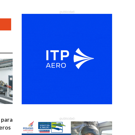
 para
teros