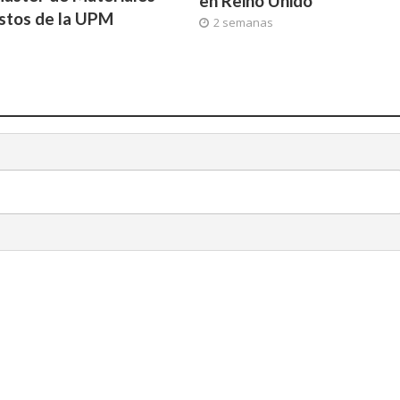
en Reino Unido
tos de la UPM
2 semanas
a