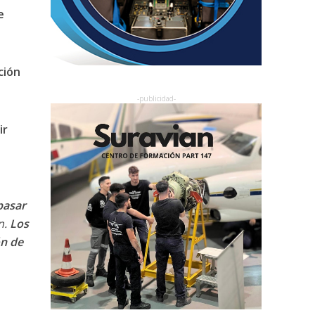
e
ción
ir
pasar
n.
Los
ón de