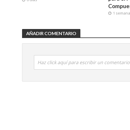
Compues
1 seman
AÑADIR COMENTARIO
Haz click aquí para escribir un comentario