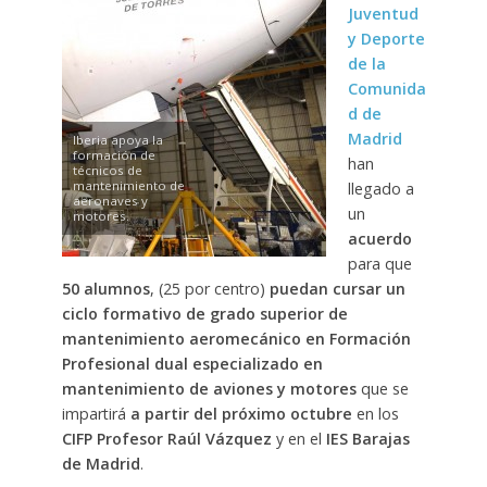
Juventud
y Deporte
de la
Comunida
d de
Madrid
Iberia apoya la
formación de
han
técnicos de
mantenimiento de
llegado a
aeronaves y
un
motores.
acuerdo
para que
50 alumnos
, (25 por centro)
puedan cursar un
ciclo formativo de grado superior de
mantenimiento aeromecánico en Formación
Profesional dual especializado en
mantenimiento de aviones y motores
que se
impartirá
a partir del próximo octubre
en los
CIFP Profesor Raúl Vázquez
y en el
IES Barajas
de Madrid
.