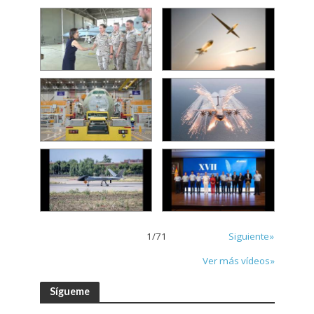
1
/
71
Siguiente»
Ver más vídeos»
Sígueme