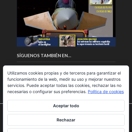
SÍGUENOS TAMBIÉN EN…
Utilizamos cookies propias y de terceros para garantizar el
funcionamiento de la web, medir su uso y mejorar nuestros
servicios. Puede aceptar todas las cookies, rechazar las no
necesarias o configurar sus preferencias.
Política de cookies
Aceptar todo
Utilizamos cookies para ofrecerte la mejor experiencia en
nuestra web.
Rechazar
Puedes aprender más sobre qué cookies utilizamos o
Copyright © 2018.Fly News.
Noticias aerospacial
/
Noticias
desactivarlas en los
ajustes
.
UAS aviación comercial