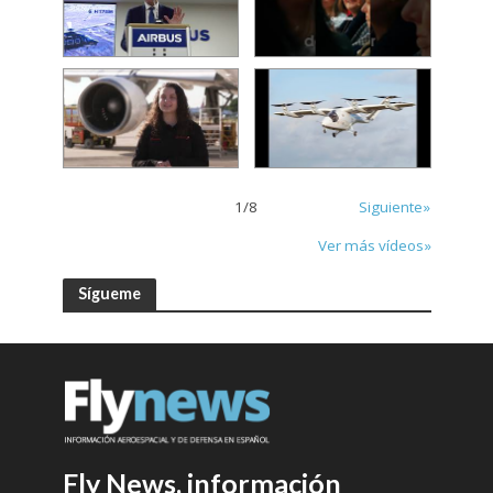
1
/
8
Siguiente»
Ver más vídeos»
Sígueme
Fly News, información