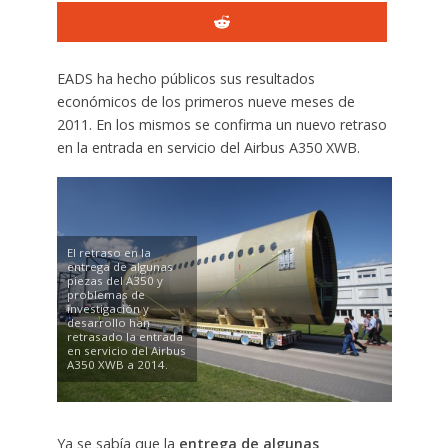
EADS ha hecho públicos sus resultados
económicos de los primeros nueve meses de
2011. En los mismos se confirma un nuevo retraso
en la entrada en servicio del Airbus A350 XWB.
El retraso en la
entrega de algunas
piezas del A350 y
problemas de
investigación y
desarrollo han
retrasado la entrada
en servicio del Airbus
A350 XWB a 2014.
Ya se sabía que la
entrega de algunas