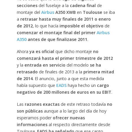
secciones
del fuselaje a la
cadena final
de
montaje del
Airbus
A350 XWB
en
Toulouse
se iba
a
retrasar hasta muy finales de 2011 o enero
de 2012
, lo que hacía
imposible el objetivo
de
comenzar el montaje final del primer
Airbus
A350
antes de que finalizase 2011
.
Ahora
ya es oficial
que dicho montaje
no
comenzará hasta el primer trimestre de 2012
y la
entrada en servicio
del modelo
se ha
retrasado
de finales de 2013 a la
primera mitad
de 2014
. El anuncio, junto a que esta medida
había supuesto que
EADS
haya hecho un
cargo
negativo de 200 millones de euros en su EBIT
.
Las
razones exactas
de este retraso todavía
no
son públicas
aunque a lo largo del día de hoy
esperamos poder
ofrecer nuevas
informaciones
al respecto directamente desde
Toulouse.
EADS ha señalado
que ese cargo