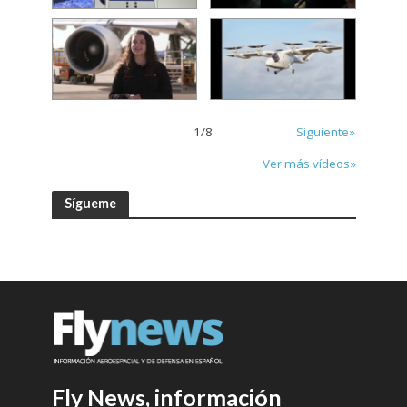
1
/
8
Siguiente»
Ver más vídeos»
Sígueme
Fly News, información