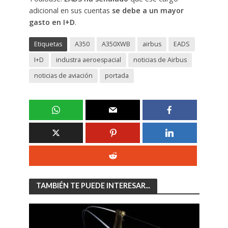
adicional en sus cuentas
se debe a un mayor
gasto en I+D
.
Etiquetas
A350
A350XWB
airbus
EADS
I+D
industra aeroespacial
noticias de Airbus
noticias de aviación
portada
TAMBIÉN TE PUEDE INTERESAR...