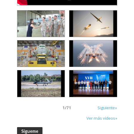
1
/
71
Siguiente»
Ver más vídeos»
Sígueme