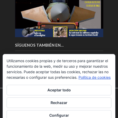
SÍGUENOS TAMBIÉN EN…
Utilizamos cookies propias y de terceros para garantizar el
funcionamiento de la web, medir su uso y mejorar nuestros
servicios. Puede aceptar todas las cookies, rechazar las no
necesarias o configurar sus preferencias.
Política de cookies
Aceptar todo
Utilizamos cookies para ofrecerte la mejor experiencia en
nuestra web.
Rechazar
Puedes aprender más sobre qué cookies utilizamos o
Copyright © 2018.Fly News.
Noticias aerospacial
/
Noticias
desactivarlas en los
ajustes
.
UAS aviación comercial
Configurar