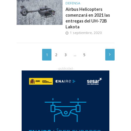
DEFENSA
Airbus Helicopters
comenzará en 2021 las
entregas del UH-72B
Lakota
1 septiembre, 2020
1
2
3
…
5