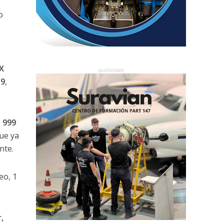
o
X
-9
,
 999
ue ya
nte.
eo, 1
,