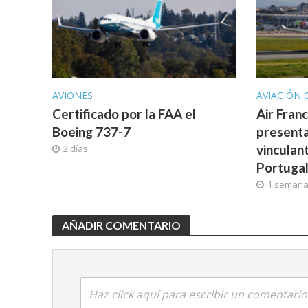
AVIONES
AVIACIÓN 
Certificado por la FAA el
Air Fran
Boeing 737-7
presenta
vinculan
2 días
Portuga
1 seman
AÑADIR COMENTARIO
Haz click aquí para escribir un comentario