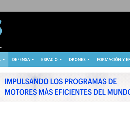
L
DEFENSA
ESPACIO
DRONES
FORMACIÓN Y E