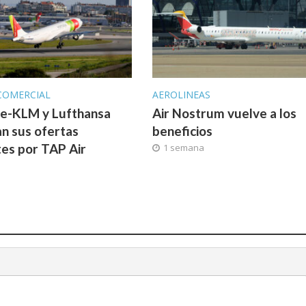
COMERCIAL
AEROLINEAS
ce-KLM y Lufthansa
Air Nostrum vuelve a los
n sus ofertas
beneficios
tes por TAP Air
1 semana
l
a