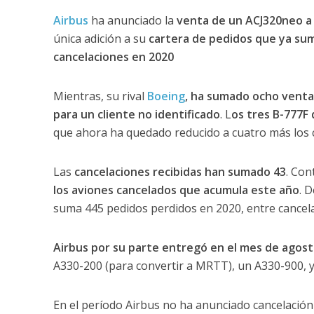
Airbus
ha anunciado la
venta de un ACJ320neo a 
única adición a su
cartera de pedidos que ya sum
cancelaciones en 2020
Mientras, su rival
Boeing
, ha sumado ocho venta
para un cliente no identificado
. L
os tres B-777F 
que ahora ha quedado reducido a cuatro más los 
Las
cancelaciones recibidas han sumado 43
. Con
los aviones cancelados que acumula este año
. 
suma 445 pedidos perdidos en 2020, entre cancela
Airbus por su parte entregó en el mes de agost
A330-200 (para convertir a MRTT), un A330-900, y
En el período Airbus no ha anunciado cancelació