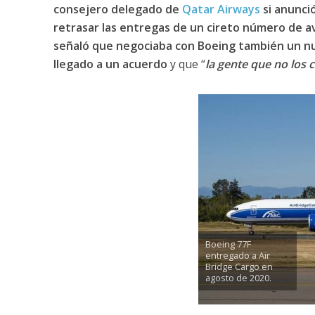
consejero delegado de
Qatar Airways
si anunci
retrasar las entregas de un cireto número de a
señaló que negociaba con Boeing también un nu
llegado a un acuerdo
y que “
la gente que no los 
Boeing 77F
entregado a Air
Bridge Cargo en
agosto de 2020.