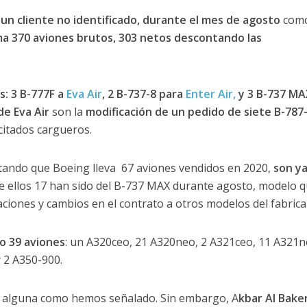
un cliente no identificado, durante el mes de agosto
com
a 370 aviones brutos, 303 netos descontando las
s:
3 B-777F a
Eva Air
, 2 B-737-8 para
Enter Air,
y 3 B-737 MA
de Eva Air
son la
modificación de un pedido de siete B-787
citados cargueros.
tando que Boeing lleva 67 aviones vendidos en 2020,
son ya
De ellos 17 han sido del B-737 MAX durante agosto, modelo q
ciones y cambios en el contrato a otros modelos del fabrica
o 39 aviones
: un A320ceo, 21 A320neo, 2 A321ceo, 11 A321n
 2 A350-900.
n alguna como hemos señalado. Sin embargo, A
kbar Al Baker