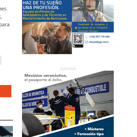
mes.
,
 para