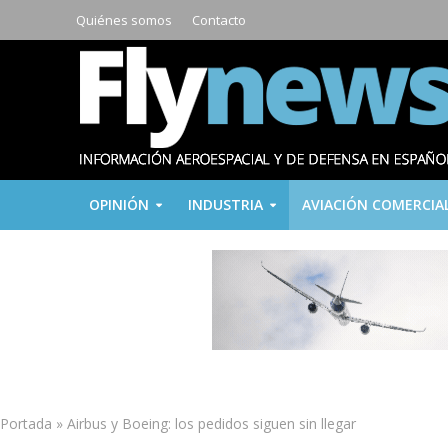
Quiénes somos
Contacto
OPINIÓN
INDUSTRIA
AVIACIÓN COMERCIA
Portada
»
Airbus y Boeing: los pedidos siguen sin llegar