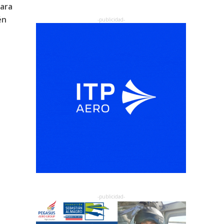
para
én