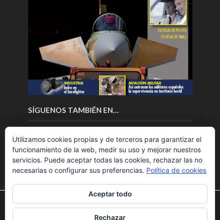
SÍGUENOS TAMBIÉN EN…
Utilizamos cookies propias y de terceros para garantizar el
funcionamiento de la web, medir su uso y mejorar nuestros
servicios. Puede aceptar todas las cookies, rechazar las no
necesarias o configurar sus preferencias.
Política de cookies
Aceptar todo
Utilizamos cookies para ofrecerte la mejor experiencia en
nuestra web.
Rechazar
Puedes aprender más sobre qué cookies utilizamos o