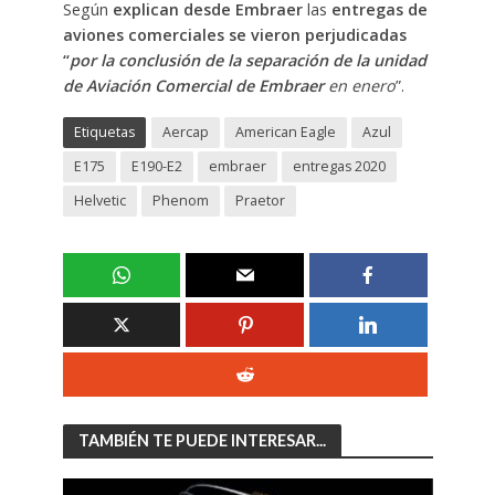
Según
explican desde Embraer
las
entregas de
aviones comerciales se vieron perjudicadas
“
por la conclusión de la separación de la unidad
de Aviación Comercial de Embraer
en enero
”.
Etiquetas
Aercap
American Eagle
Azul
E175
E190-E2
embraer
entregas 2020
Helvetic
Phenom
Praetor
TAMBIÉN TE PUEDE INTERESAR...