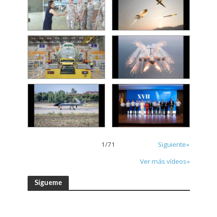
1
/
71
Siguiente»
Ver más vídeos»
Sígueme