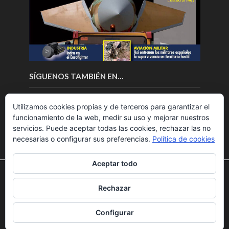
SÍGUENOS TAMBIÉN EN…
Utilizamos cookies propias y de terceros para garantizar el
funcionamiento de la web, medir su uso y mejorar nuestros
servicios. Puede aceptar todas las cookies, rechazar las no
necesarias o configurar sus preferencias.
Política de cookies
Aceptar todo
Utilizamos cookies para ofrecerte la mejor experiencia en
nuestra web.
Rechazar
Puedes aprender más sobre qué cookies utilizamos o
Copyright © 2018.Fly News.
Noticias aerospacial
/
Noticias
desactivarlas en los
ajustes
.
UAS aviación comercial
Configurar
Aceptar
Rechazar
Ajustes