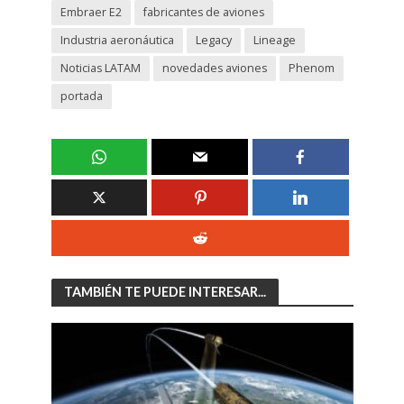
Embraer E2
fabricantes de aviones
Industria aeronáutica
Legacy
Lineage
Noticias LATAM
novedades aviones
Phenom
portada
TAMBIÉN TE PUEDE INTERESAR...