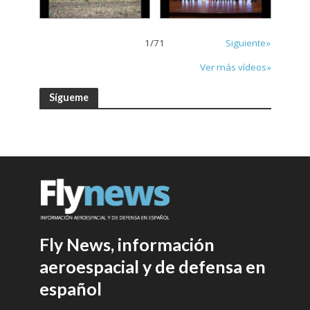
1
/
71
Siguiente»
Ver más vídeos»
Sígueme
Fly News, información
aeroespacial y de defensa en
español