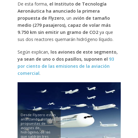
De esta forma,
el Instituto de Tecnología
Aeronáutica ha anunciado la primera
propuesta de Flyzero
, un a
vión de tamaño
medio (279 pasajeros), capaz de volar más
9.750 km sin emitir un gramo de CO2
ya que
sus dos reactores quemarán hidrógeno líquido.
Según explican,
los aviones de este segmento,
ya sean de uno o dos pasillos, suponen el
93
por ciento de las emisiones de la aviación
comercial
.
Desde Flyzero están
analizando distintas
propuestas de
aviones de
hidrógeno, de las
que saldrán tres