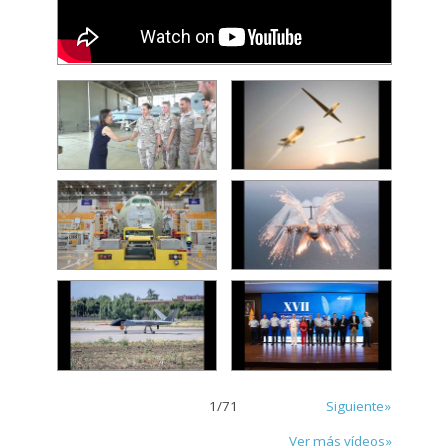
1
/
71
Siguiente»
Ver más vídeos»