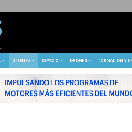
L
DEFENSA
ESPACIO
DRONES
FORMACIÓN Y E