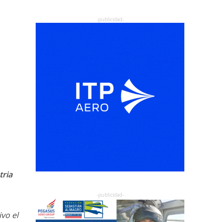
tria
vo el