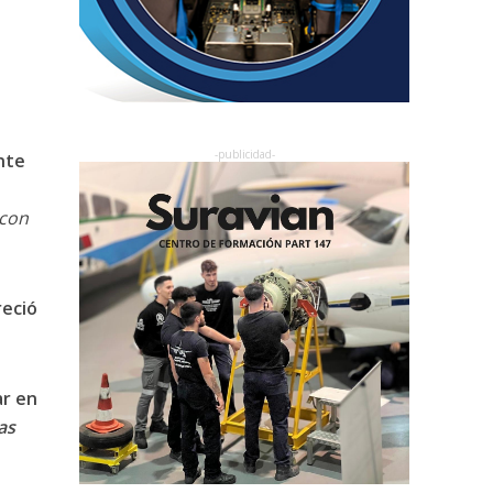
nte
a
con
reció
ar en
as