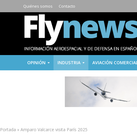
Quiénes somos
Contacto
OPINIÓN
INDUSTRIA
AVIACIÓN COMERCIA
Portada
»
Amparo Valcarce visita París 2025