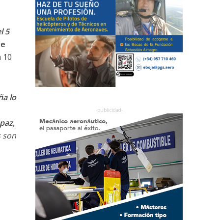
l 5
 e
a 10
ña lo
paz,
s son
a