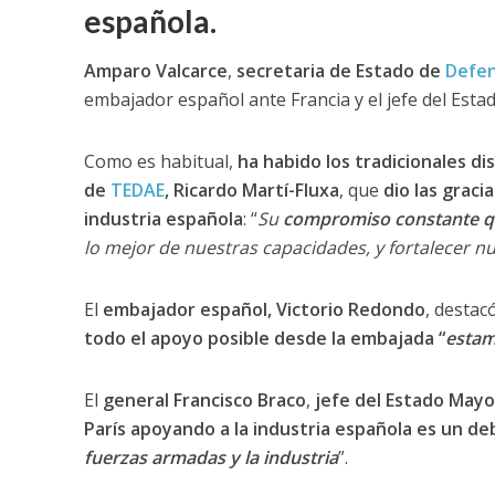
española.
Amparo Valcarce
,
secretaria de Estado de
Defe
embajador español ante Francia y el jefe del Estad
Como es habitual,
ha habido los tradicionales di
de
TEDAE
, Ricardo Martí-Fluxa
, que
dio las graci
industria española
: “
Su
compromiso constante que
lo mejor de nuestras capacidades, y fortalecer nu
El
embajador español, Victorio Redondo
, destac
todo el apoyo posible desde la embajada “
estam
El
general Francisco Braco
,
jefe del Estado Mayo
París apoyando a la industria española es un de
fuerzas armadas y la industria
”.