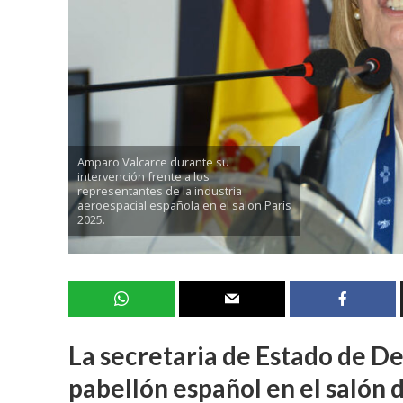
Amparo Valcarce durante su
intervención frente a los
representantes de la industria
aeroespacial española en el salon París
2025.
La secretaria de Estado de De
pabellón español en el salón d