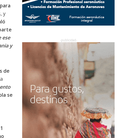
 para
, y
aló
parte
 ese
nia y
s de
la
ento
ola se
31
mo