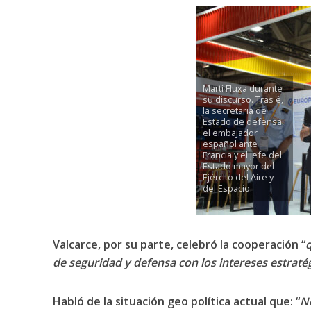
Martí Fluxa durante
su discurso. Tras é,
la secretaria de
Estado de defensa,
el embajador
español ante
Francia y el jefe del
Estado mayor del
Ejército del Aire y
del Espacio.
Valcarce, por su parte, celebró la cooperación “
q
de seguridad y defensa con los intereses estraté
Habló de la situación geo política actual que: “
No