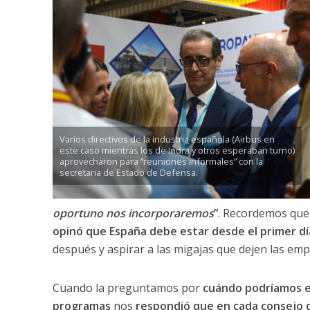
Varios directivos de la industria española (Airbus en
este caso mientras los de Indra y otros esperaban turno)
aprovecharon para “reuniones informales” con la
secretaria de Estado de Defensa.
oportuno nos incorporaremos
”
. Recordemos qu
opinó que España debe estar desde el primer d
después y aspirar a las migajas que dejen las emp
Cuando la preguntamos por
cuándo podríamos em
programas
nos
respondió que en cada consejo 