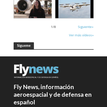
1
/
8
Siguiente»
Ver más vídeos»
Sígueme
Fly News, información
aeroespacial y de defensa en
español