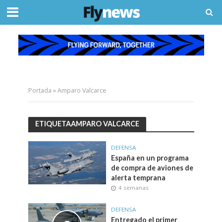
Portada
»
Amparo Valcarce
ETIQUETAAMPARO VALCARCE
DEFENSA
España en un programa
de compra de aviones de
alerta temprana
4 semanas
DEFENSA
Entregado el primer