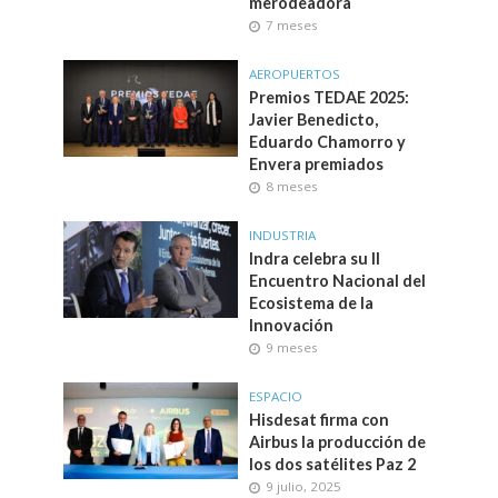
merodeadora
7 meses
AEROPUERTOS
Premios TEDAE 2025:
Javier Benedicto,
Eduardo Chamorro y
Envera premiados
8 meses
INDUSTRIA
Indra celebra su II
Encuentro Nacional del
Ecosistema de la
Innovación
9 meses
ESPACIO
Hisdesat firma con
Airbus la producción de
los dos satélites Paz 2
9 julio, 2025