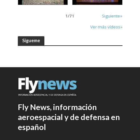
1
/
71
Siguiente»
Ver más vídeos»
Sígueme
Fly News, información
aeroespacial y de defensa en
español