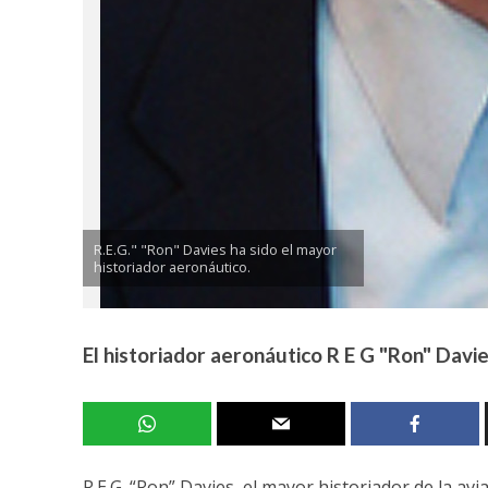
R.E.G." "Ron" Davies ha sido el mayor
historiador aeronáutico.
El historiador aeronáutico R E G "Ron" Davie
R.E.G. “Ron” Davies, el mayor historiador de la avia