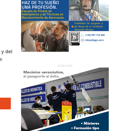
 y del
e