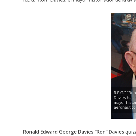
R.E.G." "Ro
Davies ha si
mayor histo
aeronáutico
Ronald Edward George Davies “Ron” Davies
quiz