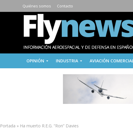
Quiénes somos
Contacto
OPINIÓN
INDUSTRIA
AVIACIÓN COMERCIA
Portada
»
Ha muerto R.E.G. “Ron” Davies