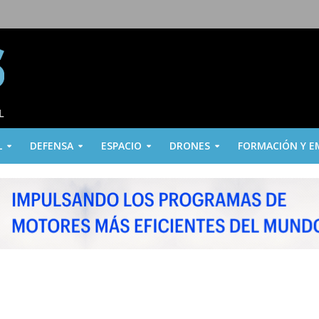
L
DEFENSA
ESPACIO
DRONES
FORMACIÓN Y E