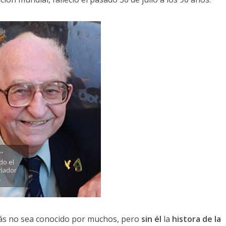
n"
do el
riador
.
ás no sea conocido por muchos, pero
sin él
la
histora de la