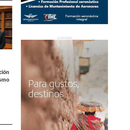
ción
ismo