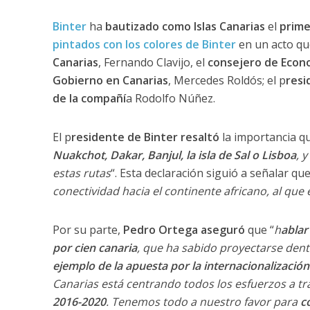
Binter
ha
bautizado como Islas Canarias
el
prime
pintados con los colores de Binter
en un acto qu
Canarias
, Fernando Clavijo, el
consejero de Econo
Gobierno en Canarias
, Mercedes Roldós; el p
resi
de la compañí
a Rodolfo Núñez.
El p
residente de Binter resaltó
la importancia qu
Nuakchot, Dakar, Banjul, la isla de Sal o Lisboa
, 
estas rutas
“. Esta declaración siguió a señalar qu
conectividad hacia el continente africano, al qu
Por su parte,
Pedro Ortega aseguró
que “
h
ablar
por cien canaria
, que ha sabido proyectarse dent
ejemplo de la apuesta por la internacionalización
Canarias está centrando todos los esfuerzos a tr
2016-2020
. Tenemos todo a nuestro favor para
c