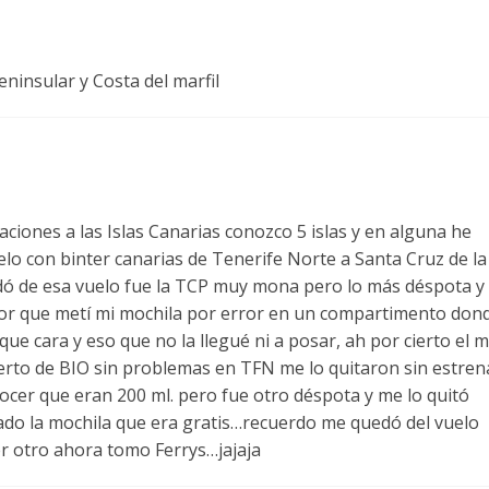
eninsular y Costa del marfil
aciones a las Islas Canarias conozco 5 islas y en alguna he
elo con binter canarias de Tenerife Norte a Santa Cruz de la
dó de esa vuelo fue la TCP muy mona pero lo más déspota y
por que metí mi mochila por error en un compartimento don
que cara y eso que no la llegué ni a posar, ah por cierto el 
erto de BIO sin problemas en TFN me lo quitaron sin estren
cer que eran 200 ml. pero fue otro déspota y me lo quitó
rado la mochila que era gratis…recuerdo me quedó del vuelo
er otro ahora tomo Ferrys…jajaja