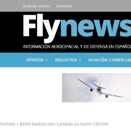
Quiénes somos
Contacto
OPINIÓN
INDUSTRIA
AVIACIÓN COMERCIA
Portada
»
Binter bautiza Islas Canarias su nuevo CRJ1000