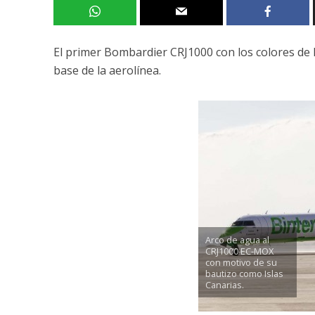
El primer Bombardier CRJ1000 con los colores de 
base de la aerolínea.
Arco de agua al
CRJ1000 EC-MOX
con motivo de su
bautizo como Islas
Canarias.