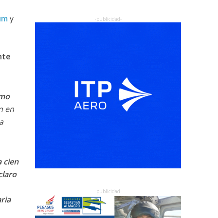
um
y
nte
omo
n en
a
 cien
claro
ria