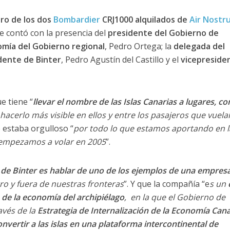
ro de los dos
Bombardier
CRJ1000 alquilados de
Air Nostr
e contó con la presencia del
presidente del Gobierno de
mía del Gobierno regional
, Pedro Ortega; la
delegada del
dente de Binter
, Pedro Agustín del Castillo y el
vicepreside
e tiene “
llevar el nombre de las Islas Canarias a lugares, c
y hacerlo más visible en ellos y entre los pasajeros que vuela
e estaba orgulloso “
por todo lo que estamos aportando en l
e empezamos a volar en 2005
”.
 de Binter es hablar de uno de los ejemplos de una empresa
ro y fuera de nuestras fronteras
”. Y que la compañía “e
s un
 de la economía del archipiélago
, en la que el Gobierno de
avés de la
Estrategia de Internalización de la Economía Cana
onvertir a las islas en una plataforma intercontinental de