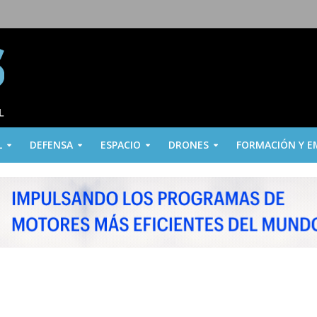
L
DEFENSA
ESPACIO
DRONES
FORMACIÓN Y E