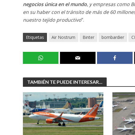
negocios única en el mundo
, y empresas como Bi
en su haber con el tránsito de más de 60 millon
nuestro tejido productivo
”.
Etiquetas
Air Nostrum
Binter
bombardier
C
TAMBIÉN TE PUEDE INTERESAR...