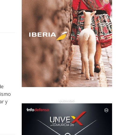
de
mismo
ar y