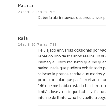
Pacuco
23 abril, 2017 a las 15:39
Debería abrir.nuevos destinos al sur p
Rafa
24 abril, 2017 a las 17:11
He viajado en varias ocasiones por vac
repetido uno de los años realicé un vu
Palma y el único recuerdo que me que
maleducada que pudiera existir todo 
colocan la prensa escrita que modos y 
protector solar que pasé en el aeropu
14€ que me había costado he de recono
limitándose a decir que hubiera factu
interno de Binter….no he vuelto a cog