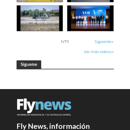
1
/
71
Siguiente»
Ver más vídeos»
Sígueme
Fly News, información