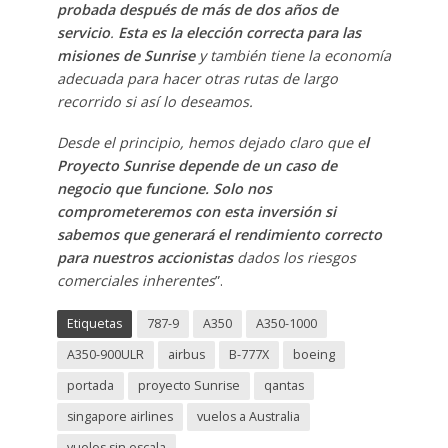
probada después de más de dos años de
servicio
.
Esta es la elección correcta para las
misiones de Sunrise
y también tiene la economía
adecuada para hacer otras rutas de largo
recorrido si así lo deseamos.
Desde el principio, hemos dejado claro que e
l
Proyecto Sunrise depende de un caso de
negocio que funcione. Solo nos
comprometeremos con esta inversión si
sabemos que generará el rendimiento correcto
para nuestros accionistas
dados los riesgos
comerciales inherentes
”.
Etiquetas
787-9
A350
A350-1000
A350-900ULR
airbus
B-777X
boeing
portada
proyecto Sunrise
qantas
singapore airlines
vuelos a Australia
vuelos sin escala