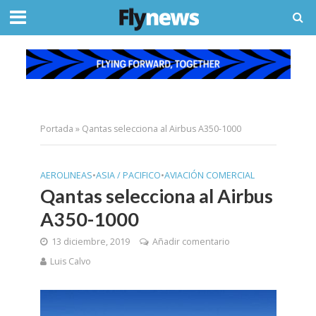
Portada
»
Qantas selecciona al Airbus A350-1000
AEROLINEAS
•
ASIA / PACIFICO
•
AVIACIÓN COMERCIAL
Qantas selecciona al Airbus
A350-1000
13 diciembre, 2019
Añadir comentario
Luis Calvo