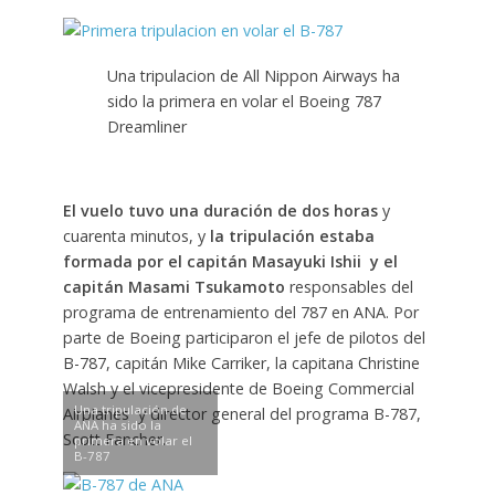
Una tripulacion de All Nippon Airways ha
sido la primera en volar el Boeing 787
Dreamliner
El vuelo tuvo una duración de dos horas
y
cuarenta minutos, y
la tripulación estaba
formada por el capitán Masayuki Ishii y el
capitán Masami Tsukamoto
responsables del
programa de entrenamiento del 787 en ANA. Por
parte de Boeing participaron el jefe de pilotos del
B-787, capitán Mike Carriker, la capitana Christine
Walsh y el vicepresidente de Boeing Commercial
Una tripulación de
Airplanes y director general del programa B-787,
ANA ha sido la
Scott Fancher.
primera en volar el
B-787