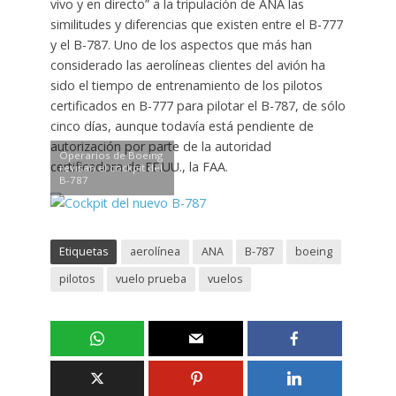
vivo y en directo” a la tripulación de ANA las
similitudes y diferencias que existen entre el B-777
y el B-787. Uno de los aspectos que más han
considerado las aerolíneas clientes del avión ha
sido el tiempo de entrenamiento de los pilotos
certificados en B-777 para pilotar el B-787, de sólo
cinco días, aunque todavía está pendiente de
autorización por parte de la autoridad
Operarios de Boeing
certificadora de EE.UU., la FAA.
revisan el cockpit del
B-787
Etiquetas
aerolínea
ANA
B-787
boeing
pilotos
vuelo prueba
vuelos