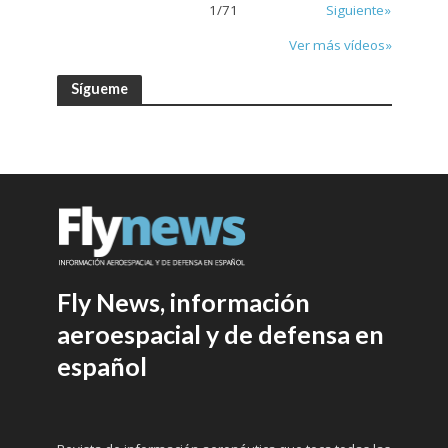
1
/
71
Siguiente»
Ver más vídeos»
Sígueme
Fly News, información
aeroespacial y de defensa en
español