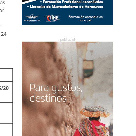
los
or
r
124
5/20