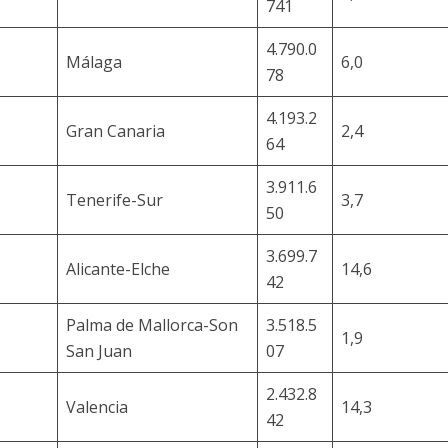
741
4.790.0
Málaga
6,0
78
4.193.2
Gran Canaria
2,4
64
3.911.6
Tenerife-Sur
3,7
50
3.699.7
Alicante-Elche
14,6
42
Palma de Mallorca-Son
3.518.5
1,9
San Juan
07
2.432.8
Valencia
14,3
42