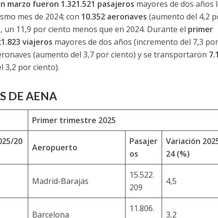
n marzo fueron 1.321.521 pasajeros
mayores de dos años 
mismo mes de 2024; con
10.352 aeronaves
(aumento del 4,2 p
o
, un 11,9 por ciento menos que en 2024. Durante el
primer
21.823 viajeros
mayores de dos años (incremento del 7,3 po
ronaves (aumento del 3,7 por ciento) y se transportaron
7.
 3,2 por ciento).
S DE AENA
Primer trimestre 2025
025/20
Pasajer
Variación 202
Aeropuerto
os
24 (%)
15.522.
Madrid-Barajas
4,5
209
11.806.
Barcelona
3,2