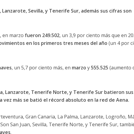
 Lanzarote, Sevilla, y Tenerife Sur, además sus cifras son
e, en marzo
fueron 249.502
, un 3,9 por ciento más que en 20
ovimientos en los primeros tres meses del año
(un 4 por c
naves
, un 5,7 por ciento más, en
marzo
y
555.525
(aumento d
, Lanzarote, Tenerife Norte, y Tenerife Sur batieron sus
 vez más se batió el récord absoluto en la red de Aena.
erteventura, Gran Canaria, La Palma, Lanzarote, Logroño, M
on San Juan, Sevilla, Tenerife Norte, y Tenerife Sur, tambi
naves
.