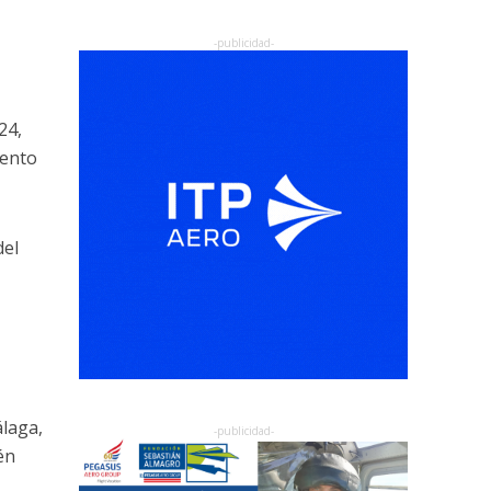
24,
iento
el
álaga,
én