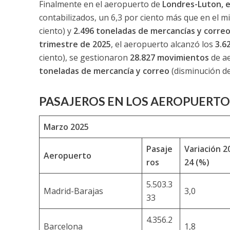
Finalmente en el aeropuerto de
Londres-Luton, e
contabilizados, un 6,3 por ciento más que en el 
ciento) y
2.496 toneladas de mercancías y corre
trimestre de 2025
, el aeropuerto alcanzó los
3.6
ciento), se gestionaron
28.827 movimientos
de ae
toneladas de mercancía y correo
(disminución del
PASAJEROS EN LOS AEROPUERTO
Marzo 2025
Pasaje
Variación 2
Aeropuerto
ros
24 (%)
5.503.3
Madrid-Barajas
3,0
33
4.356.2
Barcelona
1,8