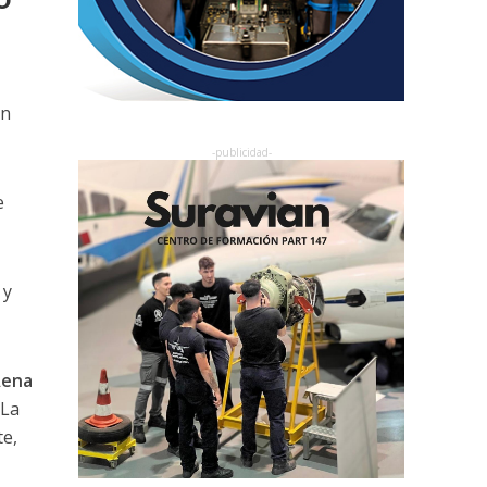
en
e
 y
Aena
 La
te,