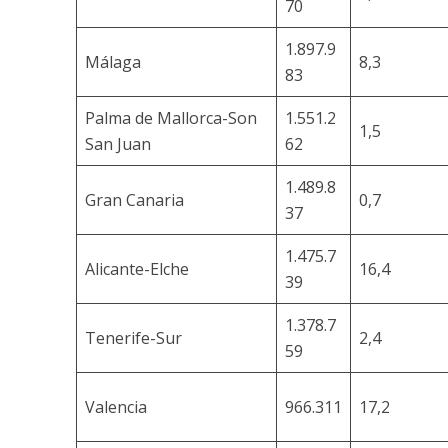
70
1.897.9
Málaga
8,3
83
Palma de Mallorca-Son
1.551.2
1,5
San Juan
62
1.489.8
Gran Canaria
0,7
37
1.475.7
Alicante-Elche
16,4
39
1.378.7
Tenerife-Sur
2,4
59
Valencia
966.311
17,2