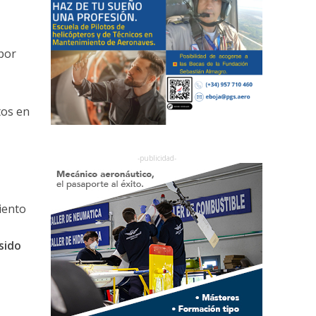
por
tos en
ciento
sido