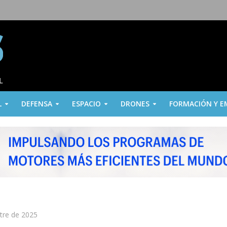
L
DEFENSA
ESPACIO
DRONES
FORMACIÓN Y E
stre de 2025