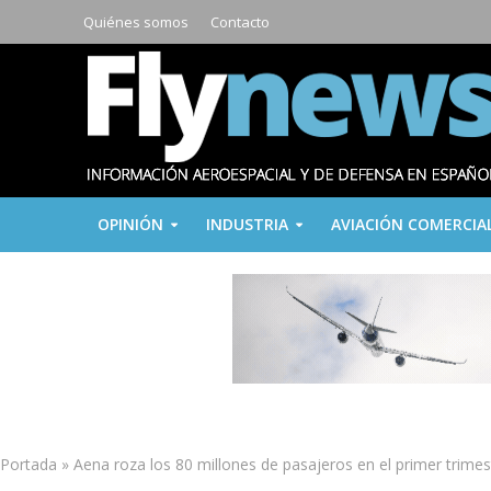
Quiénes somos
Contacto
OPINIÓN
INDUSTRIA
AVIACIÓN COMERCIA
Portada
»
Aena roza los 80 millones de pasajeros en el primer trime