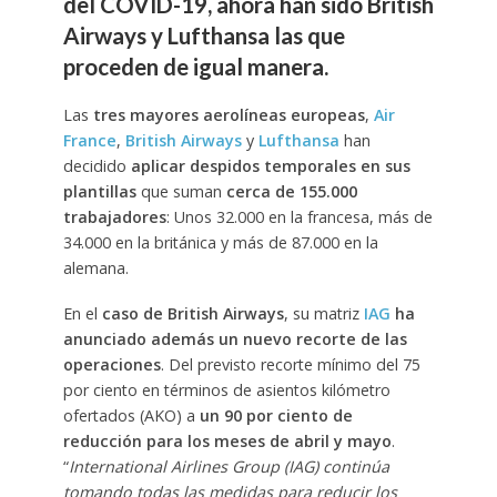
del COVID-19, ahora han sido British
Airways y Lufthansa las que
proceden de igual manera.
Las
tres mayores aerolíneas europeas
,
Air
France
,
British Airways
y
Lufthansa
han
decidido
aplicar despidos temporales en sus
plantillas
que suman
cerca de 155.000
trabajadores
: Unos 32.000 en la francesa, más de
34.000 en la británica y más de 87.000 en la
alemana.
En el
caso de British Airways
, su matriz
IAG
ha
anunciado además un nuevo recorte de las
operaciones
. Del previsto recorte mínimo del 75
por ciento en términos de asientos kilómetro
ofertados (AKO) a
un 90 por ciento de
reducción para los meses de abril y mayo
.
“
International Airlines Group (IAG) continúa
tomando todas las medidas para reducir los