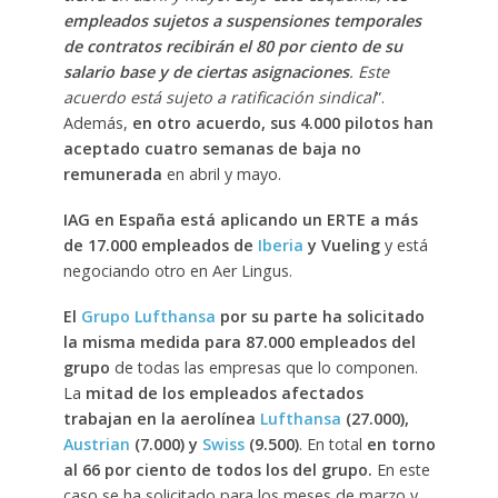
empleados sujetos a suspensiones temporales
de contratos recibirán el 80 por ciento de su
salario base y de ciertas asignaciones
. Este
acuerdo está sujeto a ratificación sindical
”.
Además,
en otro acuerdo, sus 4.000 pilotos han
aceptado cuatro semanas de baja no
remunerada
en abril y mayo.
IAG en España está aplicando un ERTE a más
de 17.000 empleados de
Iberia
y Vueling
y está
negociando otro en Aer Lingus.
El
Grupo Lufthansa
por su parte ha solicitado
la misma medida para 87.000 empleados del
grupo
de todas las empresas que lo componen.
La
mitad de los empleados afectados
trabajan en la aerolínea
Lufthansa
(27.000),
Austrian
(7.000) y
Swiss
(9.500)
. En total
en torno
al 66 por ciento de todos los del grupo.
En este
caso se ha solicitado para los meses de marzo y