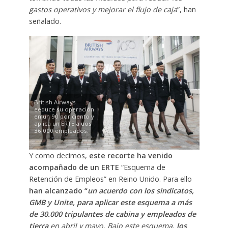
gastos operativos y mejorar el flujo de caja
”, han
señalado.
British Airways
eeduce su operación
en un 90 por ciento y
aplica un ERTE a uos
36.000 empleados.
Y como decimos,
este recorte ha venido
acompañado de un ERTE
“Esquema de
Retención de Empleos” en Reino Unido. Para ello
han alcanzado “
un acuerdo con los sindicatos,
GMB y Unite, para aplicar este esquema a más
de 30.000 tripulantes de cabina y empleados de
tierra
en abril y mayo. Bajo este esquema,
los