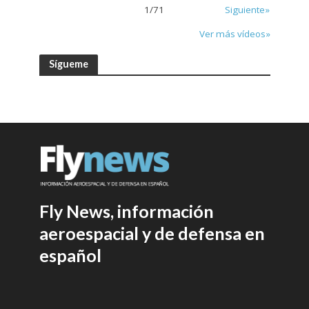
1
/
71
Siguiente»
Ver más vídeos»
Sígueme
Fly News, información
aeroespacial y de defensa en
español