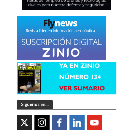
Síguenos en…