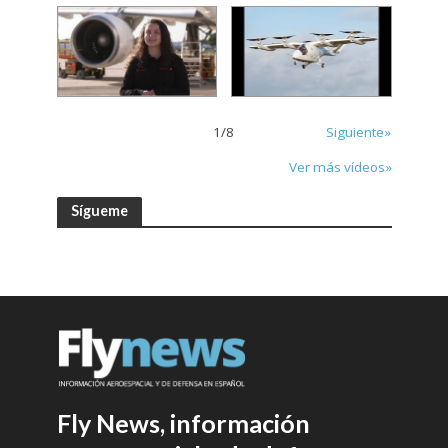
1
/
8
Siguiente»
Ver más vídeos»
Sígueme
Fly News, información