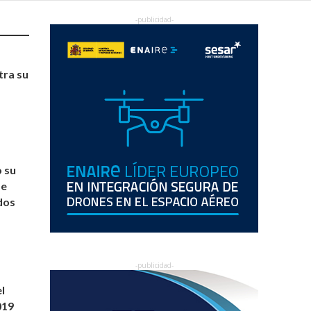
tra su
o su
de
dos
l
019