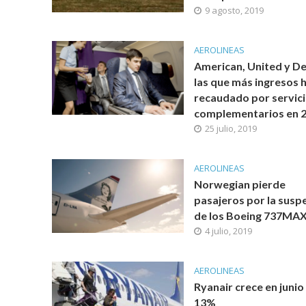
9 agosto, 2019
AEROLINEAS
American, United y De
las que más ingresos 
recaudado por servic
complementarios en 
25 julio, 2019
AEROLINEAS
Norwegian pierde
pasajeros por la susp
de los Boeing 737MA
4 julio, 2019
AEROLINEAS
Ryanair crece en junio
13%