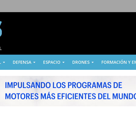
L
DEFENSA
ESPACIO
DRONES
FORMACIÓN Y E