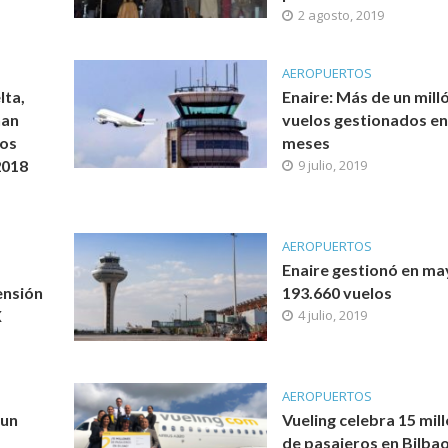
2 agosto, 2019
AEROPUERTOS
lta,
Enaire: Más de un mill
han
vuelos gestionados en
ios
meses
2018
9 julio, 2019
AEROPUERTOS
Enaire gestionó en m
ensión
193.660 vuelos
X
4 julio, 2019
AEROPUERTOS
 un
Vueling celebra 15 mil
de pasajeros en Bilba