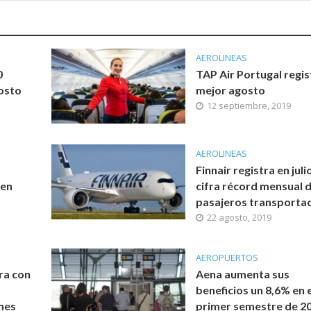
AEROLINEAS
0
TAP Air Portugal regis
gosto
mejor agosto
12 septiembre, 2019
AEROLINEAS
5
Finnair registra en juli
 en
cifra récord mensual 
pasajeros transporta
22 agosto, 2019
AEROPUERTOS
ra con
Aena aumenta sus
beneficios un 8,6% en e
mes
primer semestre de 2