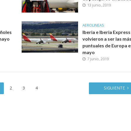
13 junio, 2019
AEROLINEAS
ñoles
Iberia e Iberia Express
 mayo
volvieron a ser las má
puntuales de Europa 
mayo
7 junio, 2019
2
3
4
SIGUIENTE