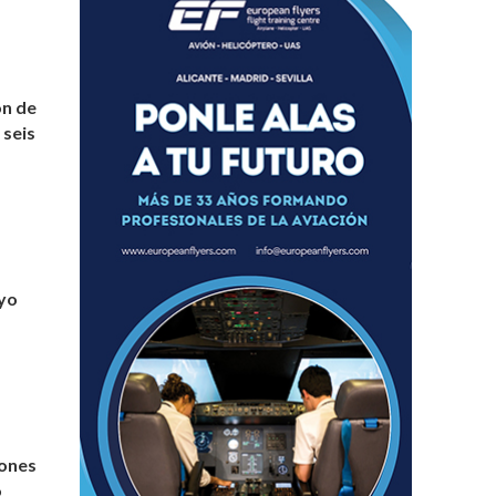
ón de
 seis
ayo
lones
o