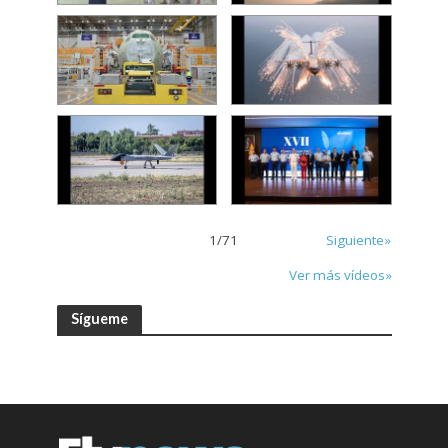
1
/
71
Siguiente»
Ver más vídeos»
Sígueme