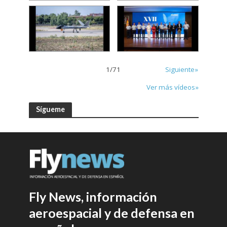
1
/
71
Siguiente»
Ver más vídeos»
Sígueme
Fly News, información
aeroespacial y de defensa en